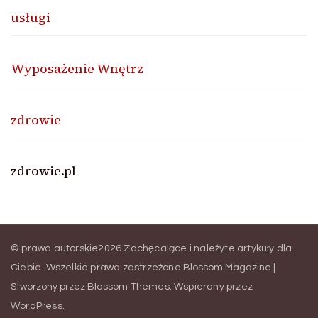
usługi
Wyposażenie Wnętrz
zdrowie
zdrowie.pl
© prawa autorskie2026
Zachęcające i należyte artykuły dla
Ciebie
. Wszelkie prawa zastrzeżone.
Blossom Magazine |
Stworzony przez
Blossom Themes
.
Wspierany przez
WordPress
.