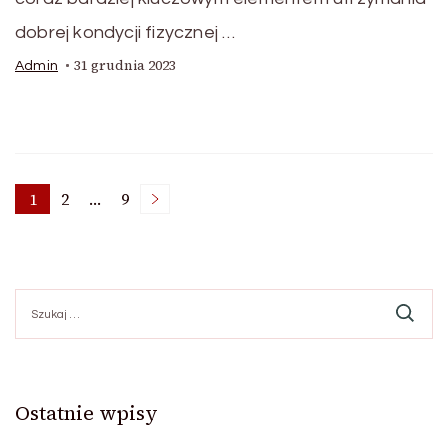
dobrej kondycji fizycznej …
31 grudnia 2023
Admin
Stronicowanie
1
2
…
9
Strona
Strona
Strona
wpisów
Szukaj:
Ostatnie wpisy