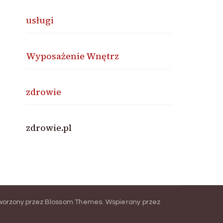
usługi
Wyposażenie Wnętrz
zdrowie
zdrowie.pl
worzony przez
Blossom Themes
.
Wspierany przez