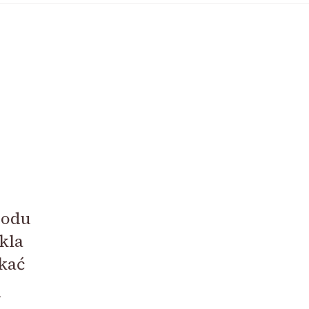
hodu
kla
kać
.