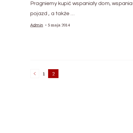
Pragniemy kupić wspaniały dom, wspania
pojazd , a także …
5 maja 2014
Admin
Stronicowanie
1
2
Strona
Strona
wpisów