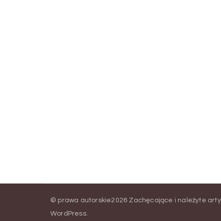
© prawa autorskie2026
Zachęcające i należyte arty
WordPress
.