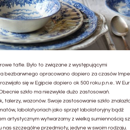
rowe tafle. Było to związane z występującymi
zkła bezbarwnego opracowano dopiero za czasów Impe
zwijało się w Egipcie dopiero ok 500 roku p.n.e.. W Eu
u. Obecnie szkło ma niezwykle dużo zastosowań.
k, talerzy, wazonów. Swoje zastosowanie szkło znalazł
atów, labolatyoriach jako sprzęt labolatoryjny bądź
zkłem artystycznym wytwarzamy z wielką sumiennością sz
 nas szczególne przedmioty, jedyne w swoim rodzaju.