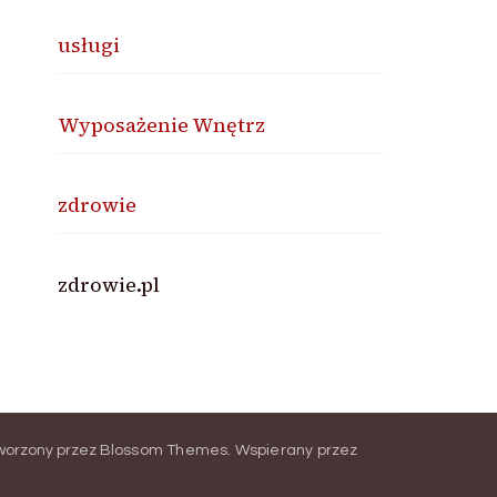
usługi
Wyposażenie Wnętrz
zdrowie
zdrowie.pl
worzony przez
Blossom Themes
.
Wspierany przez