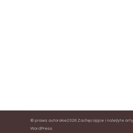
© prawa autorskie2026
Zachęcające i należyte arty
WordPress
.