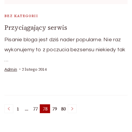
BEZ KATEGORII
Przyciągający serwis
Pisanie bloga jest dziś nader popularne. Nie raz
wykonujemy to z poczucia bezsensu niekiedy tak
…
2 lutego 2014
Admin
Stronicowanie
1
…
77
78
79
80
Strona
Strona
Strona
Strona
Strona
wpisów